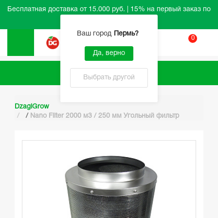
Бесплатная доставка от 15.000 руб. | 15% на первый заказ по
промокоду HELLO
Ваш город
Пермь
?
0
Вход
Да, верно
Каталог
Выбрать другой
DzagiGrow
/
Nano Filter 2000 м3 / 250 мм Угольный фильтр