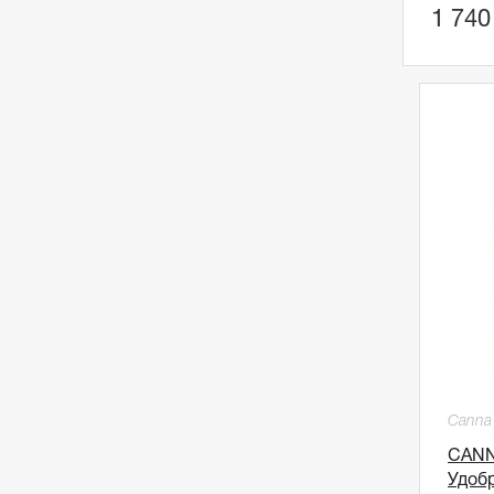
1 740
Canna
CANN
Удоб