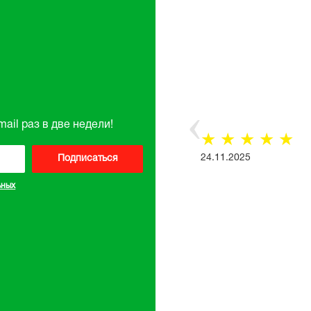
ail раз в две недели!
☆
☆
☆
☆
☆
Все отзывы
24.11.2025
Подписаться
ьных