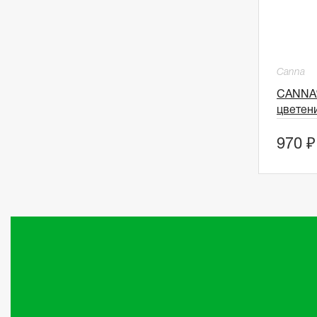
Canna
CANNA®
цветени
970 ₽