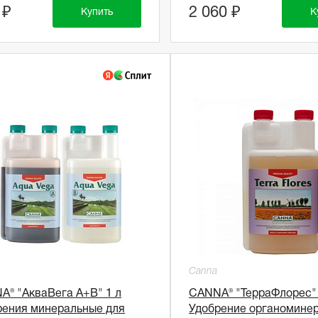
 ₽
2 060 ₽
Купить
К
Canna
A® "АкваВега A+B" 1 л
CANNA® "ТерраФлорес" 
рения минеральные для
Удобрение органомине