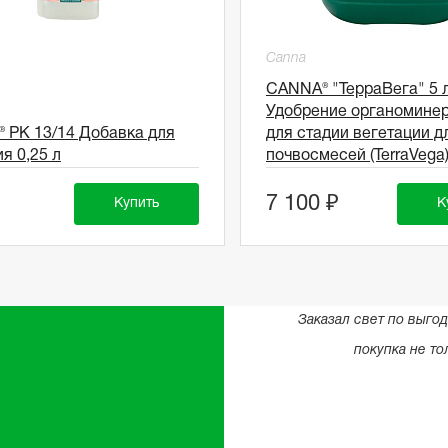
Canna
CANNA® "ТерраВега" 5 
Удобрение органомине
 PK 13/14 Добавка для
для стадии вегетации д
я 0,25 л
почвосмесей (TerraVega
7 100 ₽
Купить
К
Заказал свет по выго
покупка не то