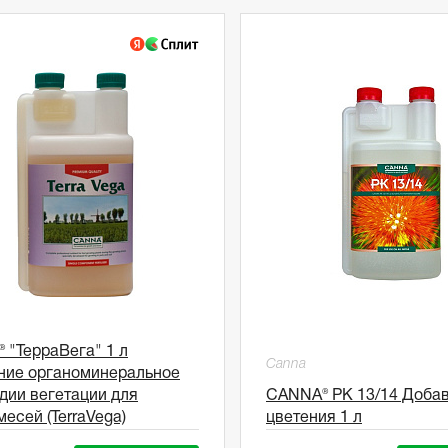
 "ТерраВега" 1 л
Canna
ние органоминеральное
дии вегетации для
CANNA® PK 13/14 Добав
есей (TerraVega)
цветения 1 л