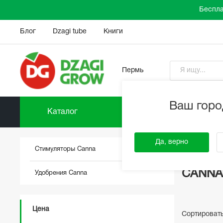
Беспла
Блог
Dzagi tube
Книги
Пермь
Ваш горо
Каталог
Прайс-
DzagiGrow
Да, верно
Стимуляторы Canna
CANNA
Удобрения Canna
Цена
Сортироват