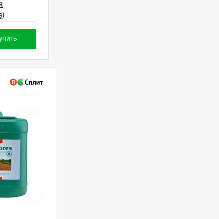
я
s)
упить