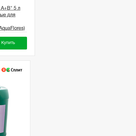
A+B" 5 л
ые для
AquaFlores)
Купить