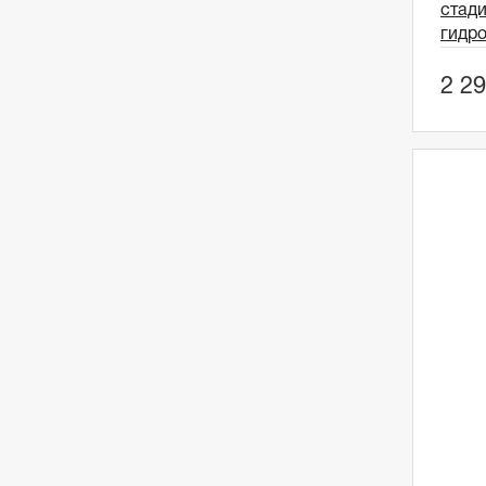
стади
гидро
2 29