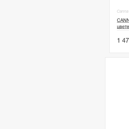
Canna
CANN
цвете
1 47