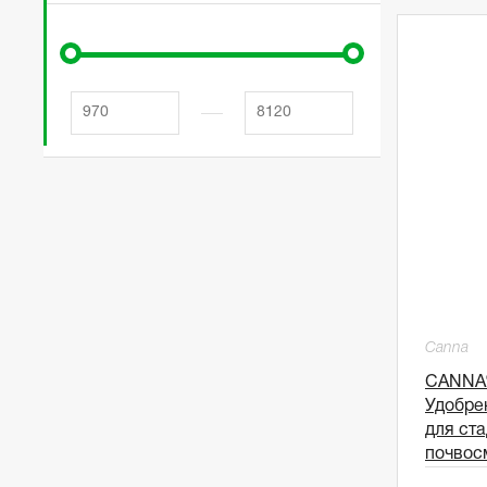
Canna
CANNA®
Удобре
для ста
почвосм