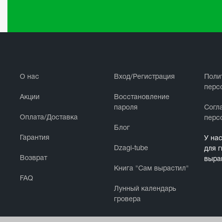
О нас
Вход/Регистрация
Поли
перс
Акции
Восстановление
пароля
Cогл
Оплата/Доставка
перс
Блог
Гарантия
У на
Dzagi-tube
для 
Возврат
выра
Книга "Сам вырастил"
FAQ
Лунный календарь
гровера