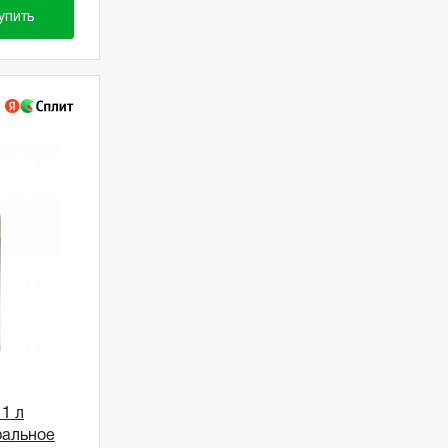
упить
1 л
ральное