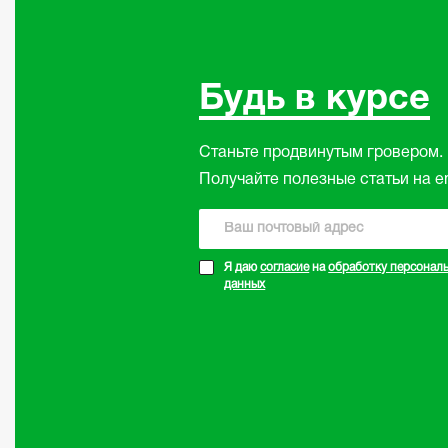
Будь в курсе
Станьте продвинутым гровером.
Получайте полезные статьи на em
☆
☆
☆
☆
☆
02.09.2024
Я даю
согласие
на
обработку персонал
данных