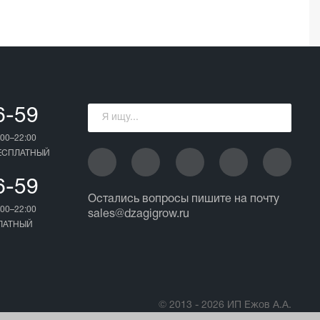
03.0
6-59
00–22:00
БЕСПЛАТНЫЙ
6-59
Остались вопросы пишите на почту
00–22:00
sales@dzagigrow.ru
ПЛАТНЫЙ
© 2013 - 2026 ИП Ежов А.А.
Все права защищены.