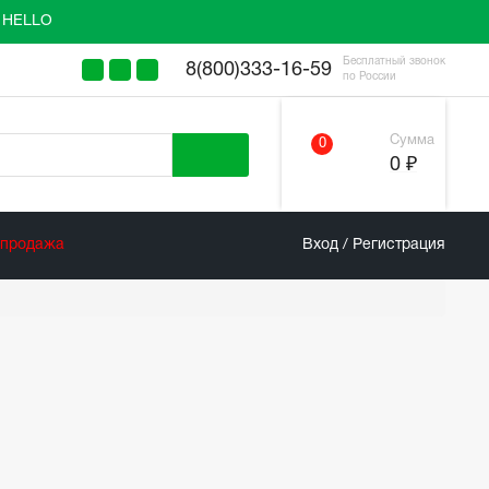
у HELLO
Бесплатный звонок
8(800)333-16-59
по России
Сумма
0
0 ₽
спродажа
Вход / Регистрация