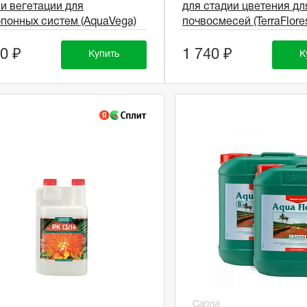
и вегетации для
для стадии цветения дл
понных систем (AquaVega)
почвосмесей (TerraFlore
0 ₽
1 740 ₽
Купить
К
Canna