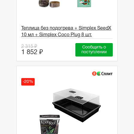
Теплица без подогрева + Simplex SeedX
10 мл + Simplex Coco Plug 8 шт.
2 315 ₽
Сообщить о
1 852 ₽
поступлении
-20%