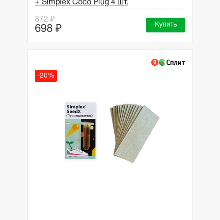
+ Simplex Coco Plug 4 шт.
872 ₽
Купить
698 ₽
-20%