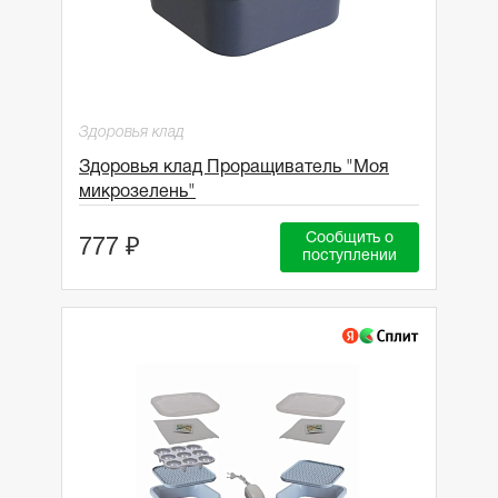
Здоровья клад
Здоровья клад Проращиватель "Моя
микрозелень"
Сообщить о
777 ₽
поступлении