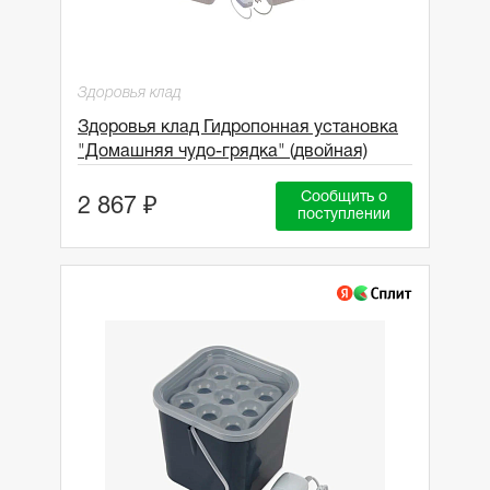
Здоровья клад
Здоровья клад Гидропонная установка
"Домашняя чудо-грядка" (двойная)
Сообщить о
2 867 ₽
поступлении