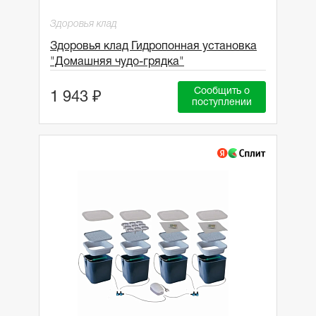
Здоровья клад
Здоровья клад Гидропонная установка
"Домашняя чудо-грядка"
Сообщить о
1 943 ₽
поступлении