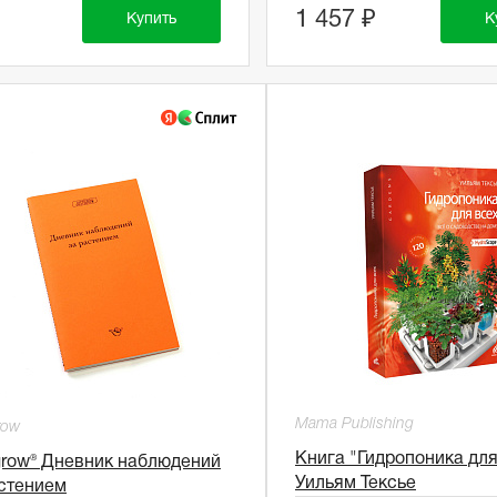
1 457 ₽
Купить
К
Mama Publishing
row
Книга "Гидропоника для
grow® Дневник наблюдений
Уильям Тексье
астением