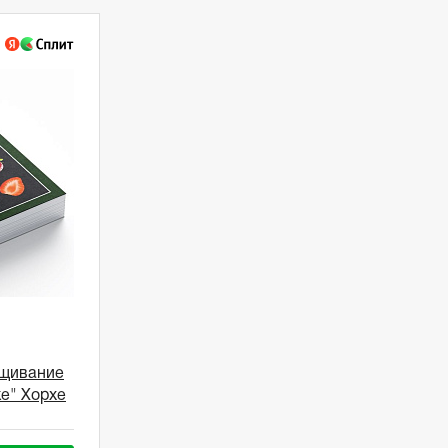
ащивание
ке" Хорхе