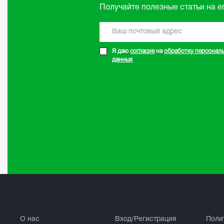
Получайте полезные статьи на em
☆
☆
☆
☆
☆
02.09.2024
Я даю
согласие
на
обработку персонал
данных
О нас
Вход/Регистрация
Поли