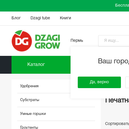
Беспла
Блог
Dzagi tube
Книги
Пермь
Ваш горо
Каталог
Прайс-
DzagiGrow
Да, верно
Удобрения
Печатн
Субстраты
Умные горшки
Сортироват
Гроутенты