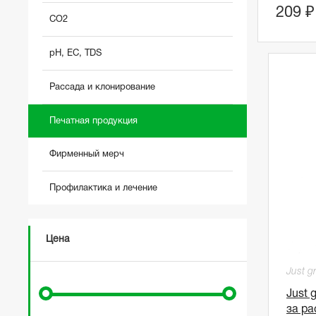
209 ₽
CO2
pH, EC, TDS
Рассада и клонирование
Печатная продукция
Фирменный мерч
Профилактика и лечение
Цена
Just g
Just 
за р