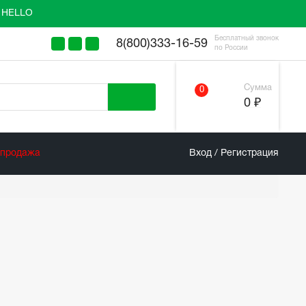
у HELLO
Бесплатный звонок
8(800)333-16-59
по России
Сумма
0
0 ₽
спродажа
Вход / Регистрация