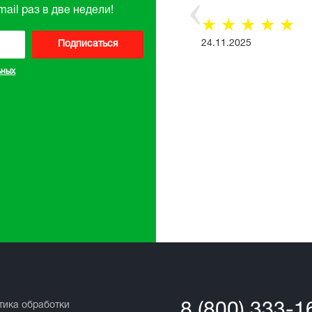
ail раз в две недели!
☆
☆
☆
☆
☆
Все отзывы
24.11.2025
Подписаться
ьных
тика обработки
8 (800) 333-1