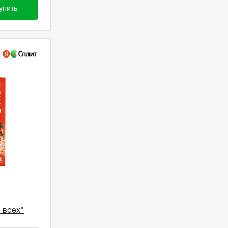
упить
 всех"