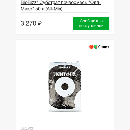
BioBizz® Субстрат почвосмесь "Олл-
Микс" 50 л (All-Mix)
Сообщить о
3 270 ₽
поступлении
BioBizz