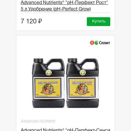
Advanced Nutrients® "рН-Перфект Рост"
5 л Удобрение (pH-Perfect Grow)
7 120 ₽
Купить
Advanced Nutrients
Advanced Nutrients® "рН-Перфект-Сенси