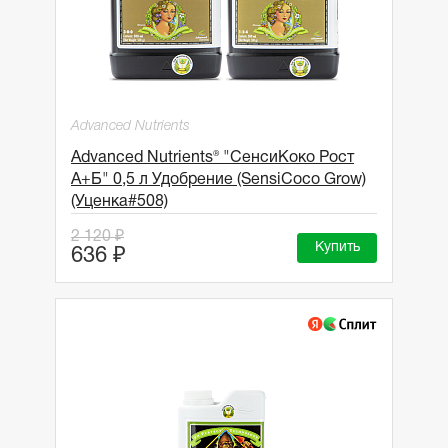
Advanced Nutrients
Advanced Nutrients® "СенсиКоко Рост
A+Б" 0,5 л Удобрение (SensiCoco Grow)
(Уценка#508)
2 120 ₽
Купить
636 ₽