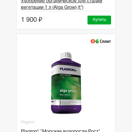
Удобрение органическое для стадии
вегетации 1 л (Alga Grow) (t*)
1 900 ₽
Купить
Plagron
Plagron® "Морские водоросли Рост"