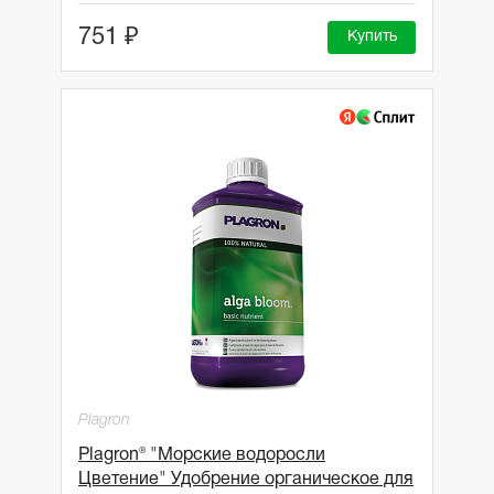
751 ₽
Купить
Plagron
Plagron® "Морские водоросли
Цветение" Удобрение органическое для