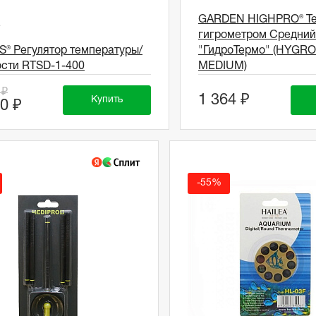
GARDEN HIGHPRO® Те
S
гигрометром Средний
S® Регулятор температуры/
"ГидроТермо" (HYG
ости RТSD-1-400
MEDIUM)
 ₽
1 364 ₽
Купить
0 ₽
-55%