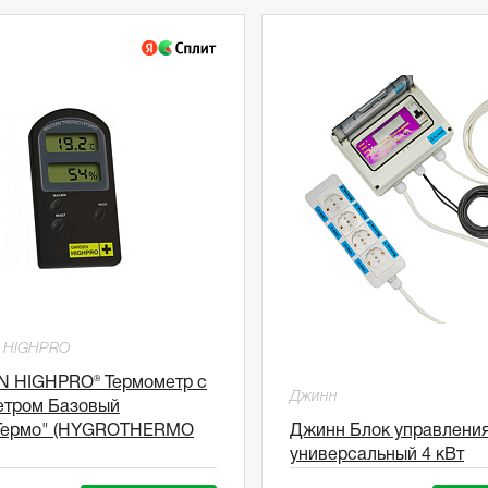
 HIGHPRO
 HIGHPRO® Термометр с
Джинн
етром Базовый
Термо" (HYGROTHERMO
Джинн Блок управлени
универсальный 4 кВт