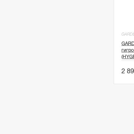
GARD
GARD
гигр
(HYG
2 89