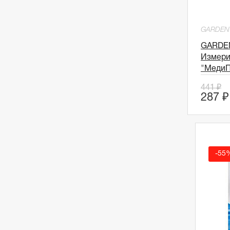
GARDEN
GARDE
Измери
"МедиП
441 ₽
287 ₽
-55