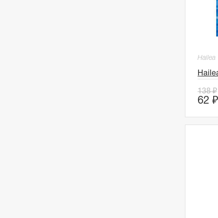
Hailea
Haile
138 ₽
62 