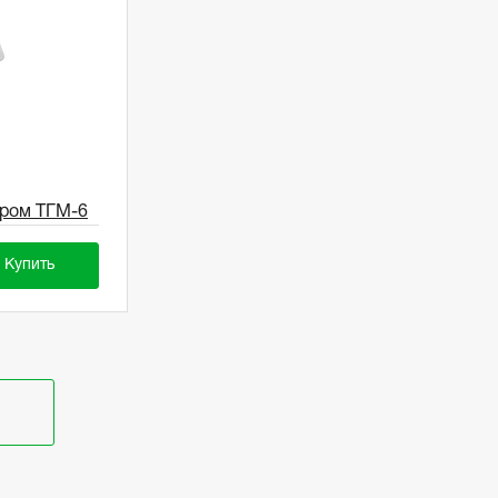
тром ТГМ-6
Купить