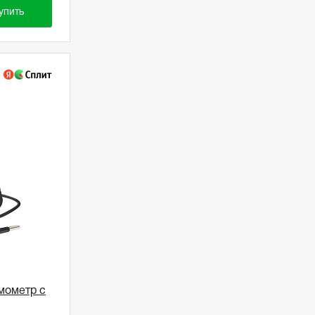
упить
мометр с