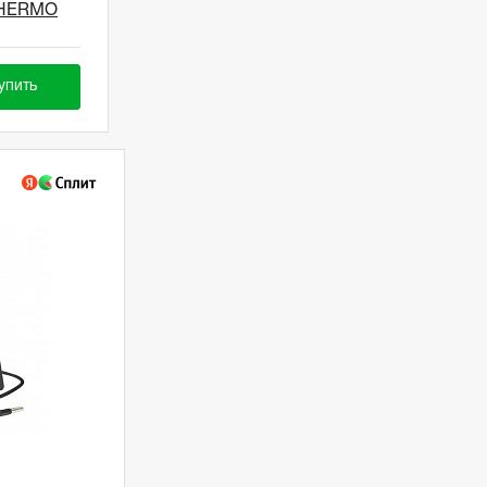
THERMO
упить