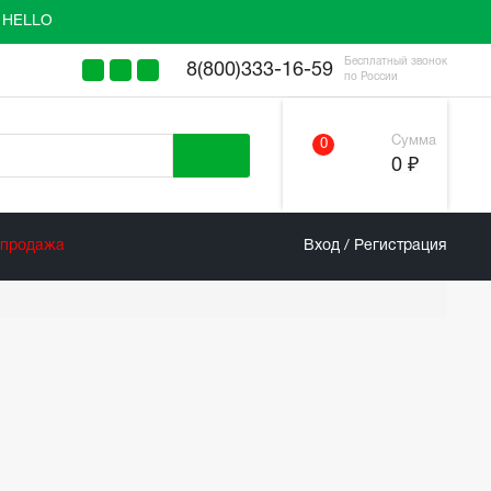
у HELLO
Бесплатный звонок
8(800)333-16-59
по России
Сумма
0
0 ₽
спродажа
Вход / Регистрация