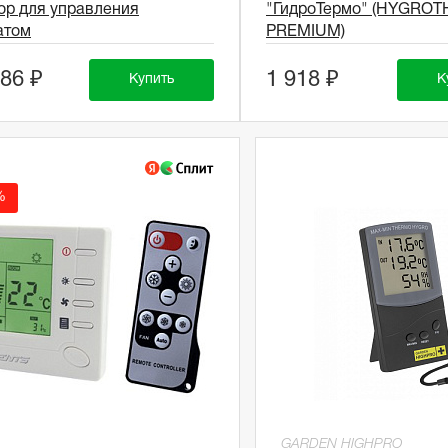
ор для управления
"ГидроТермо" (HYGRO
атом
PREMIUM)
886 ₽
1 918 ₽
Купить
К
%
GARDEN HIGHPRO