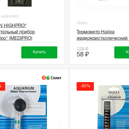
 HIGHPRO
Hailea
N HIGHPRO®
тельный прибор
Термометр Hailea
ро" (MEDIPRO)
жидкокристаллический 
129 ₽
Купить
К
58 ₽
%
-50%