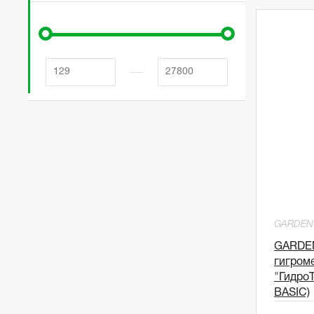
GARDEN
GARDEN
гигром
"Гидро
BASIC)