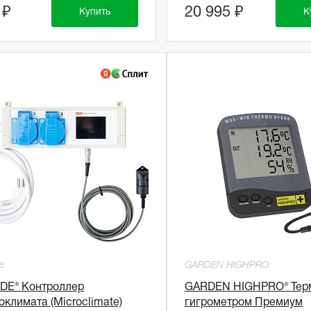
 ₽
20 995 ₽
Купить
К
e
GARDEN HIGHPRO
DE® Контроллер
GARDEN HIGHPRO® Тер
климата (Microclimate)
гигрометром Премиум