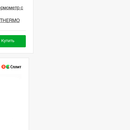
рмометр с
ROTHERMO
Купить