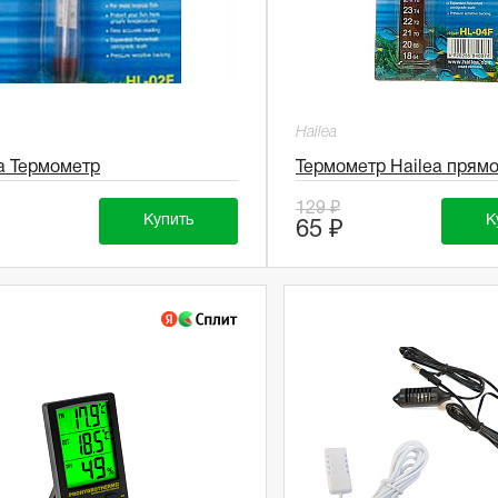
Hailea
a Термометр
Термометр Hailea прям
129 ₽
Купить
К
₽
65 ₽