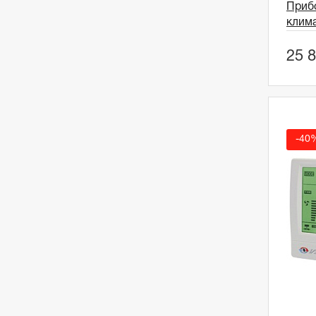
Приб
клим
25 
-40