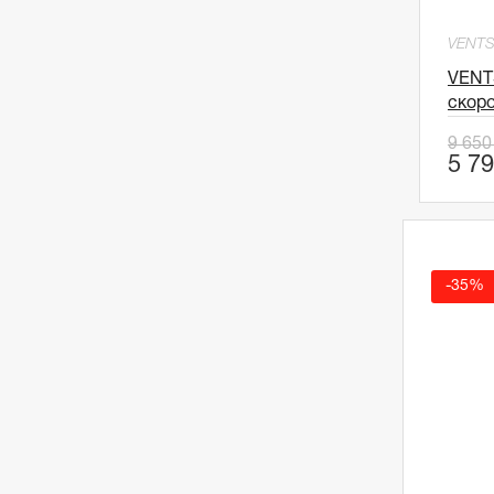
VENT
VENT
скор
9 650
5 79
-35%