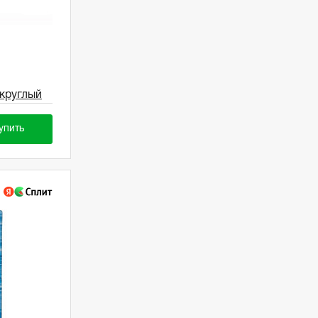
круглый
упить