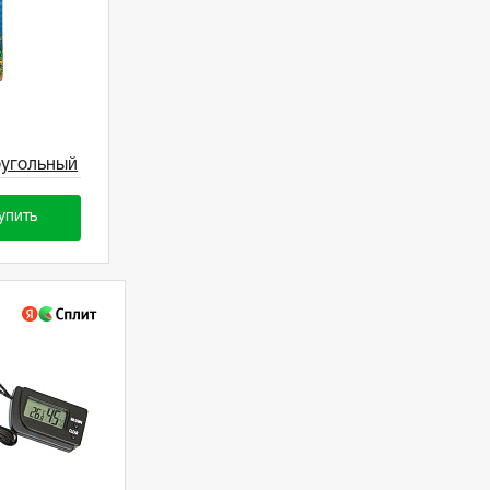
оугольный
упить