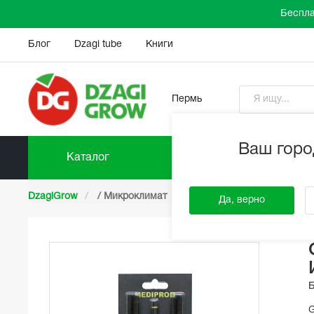
Беспла
Блог
Dzagi tube
Книги
Пермь
Ваш горо
Каталог
Прайс-
DzagiGrow
/
Микроклимат
/
Измерительные приборы
Да, верно