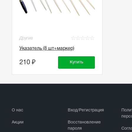
☆
☆
☆
☆
☆
Другие
Указатель (8 шт+маркер)
210 ₽
Купить
О нас
Вход/Регистрация
Поли
перс
Акции
Восстановление
пароля
Cогл