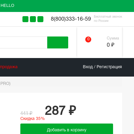
у HELLO
Бесплатный звонок
8(800)333-16-59
по России
Сумма
0
0 ₽
спродажа
Вход / Регистрация
IPRO)
287 ₽
441 ₽
Скидка 35%
Добавить в корзину