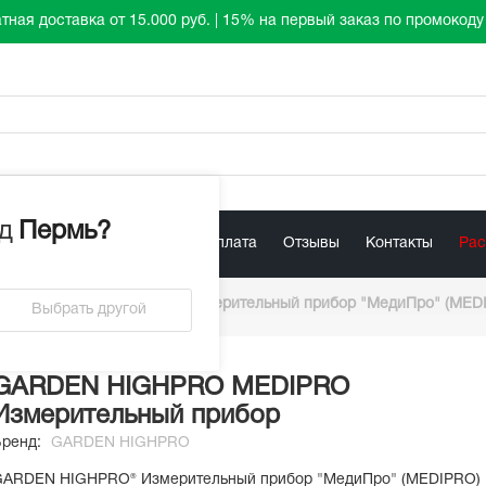
тная доставка от 15.000 руб. | 15% на первый заказ по промокод
д
Пермь
?
лист
Акции
Доставка / Оплата
Отзывы
Контакты
Ра
/
GARDEN HIGHPRO® Измерительный прибор "МедиПро" (MED
Выбрать другой
GARDEN HIGHPRO MEDIPRO
Измерительный прибор
Бренд:
GARDEN HIGHPRO
GARDEN HIGHPRO® Измерительный прибор "МедиПро" (MEDIPRO)