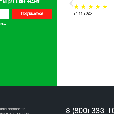
ail раз в две недели!
☆
☆
☆
☆
☆
Все отзывы
24.11.2025
Подписаться
ьных
тика обработки
8 (800) 333-1