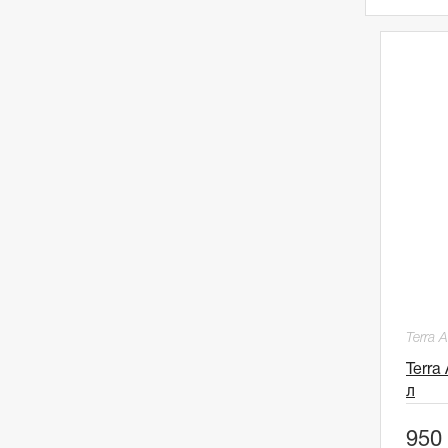
Terra 
Terra
л
950