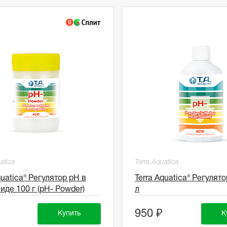
atica
Terra Aquatica
quatica® Регулятор pH в
Terra Aquatica® Регулято
иде 100 г (pH- Powder)
л
950 ₽
Купить
К