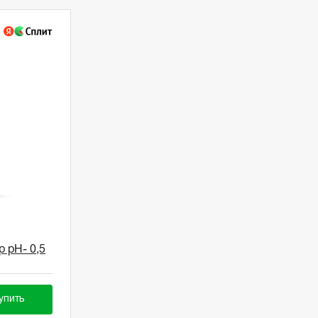
р pH- 0,5
упить