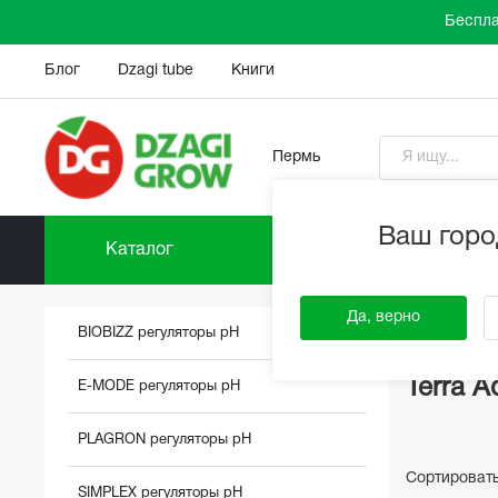
Беспла
Блог
Dzagi tube
Книги
Пермь
Ваш горо
Каталог
Прайс-
DzagiGrow
Да, верно
BIOBIZZ регуляторы pH
Terra A
E-MODE регуляторы pH
PLAGRON регуляторы pH
Сортироват
SIMPLEX регуляторы pH