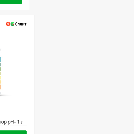
тор pH- 1 л