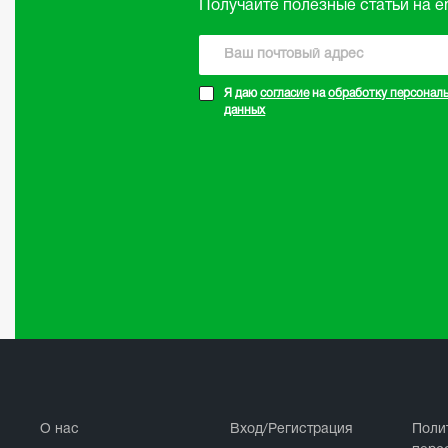
Получайте полезные статьи на em
☆
☆
☆
☆
☆
02.09.2024
Я даю
согласие
на
обработку персонал
данных
О нас
Вход/Регистрация
Поли