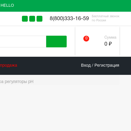
у HELLO
Бесплатный звонок
8(800)333-16-59
по России
Сумма
0
0 ₽
спродажа
Вход / Регистрация
ica регуляторы pH