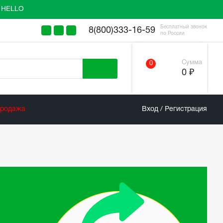
у HELLO
Бесплатный звонок
8(800)333-16-59
по России
Сумма
0
0 ₽
продажа
Вход / Регистрация