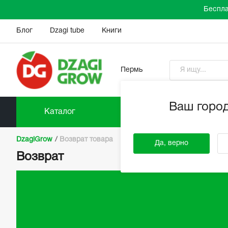
Беспла
Блог
Dzagi tube
Книги
Пермь
Ваш горо
Каталог
Прайс-л
DzagiGrow
/
Возврат товара
Да, верно
Возврат