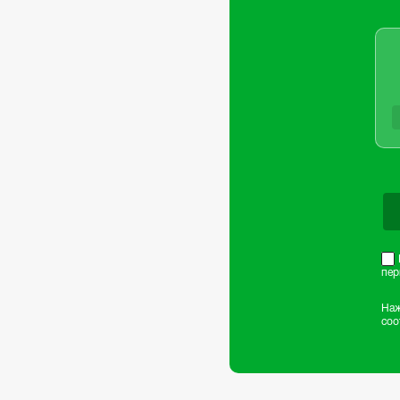
пе
Наж
соо