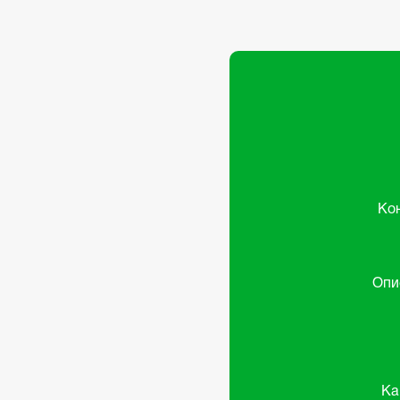
Ко
Опи
Ка