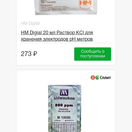
HM Digital
HM Digial 20 мл Раствор KCl для
хранения электродов pH метров
Сообщить о
273 ₽
поступлении