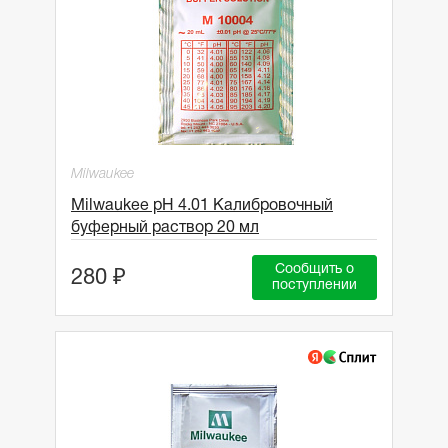
Milwaukee
Milwaukee pH 4.01 Калибровочный
буфеpный раствор 20 мл
Сообщить о
280 ₽
поступлении