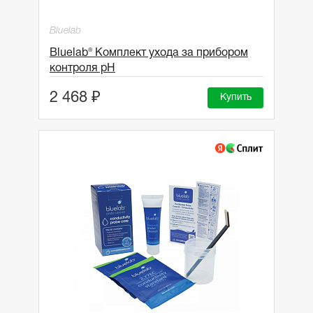
Bluelab
Bluelab® Комплект ухода за прибором
контроля pH
2 468 ₽
Купить