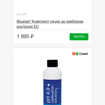
Bluelab
Bluelab® Комплект ухода за прибором
контроля EC
1 995 ₽
Купить