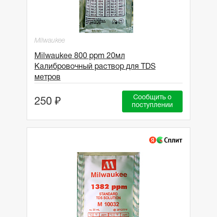
Milwaukee
Milwaukee 800 ppm 20мл
Калибровочный раствор для TDS
метров
Сообщить о
250 ₽
поступлении