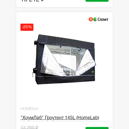
-25%
HOMEbox
"ХоумЛаб" Гроутент 145L (HomeLab)
43 260 ₽