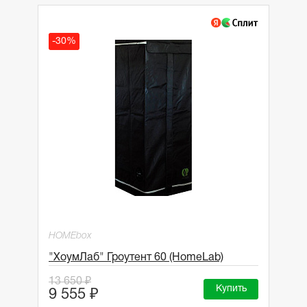
-30%
HOMEbox
"ХоумЛаб" Гроутент 60 (HomeLab)
13 650 ₽
Купить
9 555 ₽