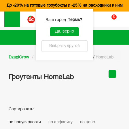
До -20% на готовые гроубоксы и -25% на расходники к ним
0
Вход
Ваш город
Пермь
?
Да, верно
Каталог
Выбрать другой
DzagiGrow
/
Каталог
/
Гроутенты
/
HomeLab
Гроутенты HomeLab
Сортировать:
по популярности
по алфавиту
по цене