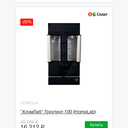
-20%
HOMEbox
"ХоумЛаб" Гроутент 100 (HomeLab)
20 265 ₽
Купить
16 212 ₽