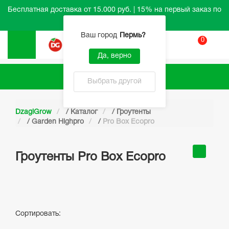
Бесплатная доставка от 15.000 руб. | 15% на первый заказ по
промокоду HELLO
Ваш город
Пермь
?
0
Вход
Да, верно
Каталог
Выбрать другой
DzagiGrow
/
Каталог
/
Гроутенты
/
Garden Highpro
/
Pro Box Ecopro
Гроутенты Pro Box Ecopro
Сортировать: