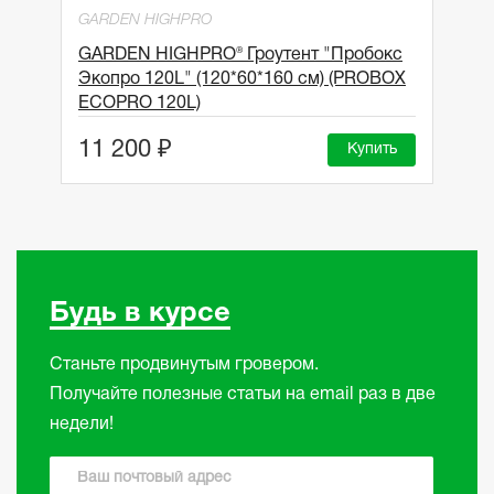
GARDEN HIGHPRO
GARDEN HIGHPRO® Гроутент "Пробокс
Экопро 120L" (120*60*160 см) (PROBOX
ECOPRO 120L)
11 200 ₽
Купить
Будь в курсе
Станьте продвинутым гровером.
Получайте полезные статьи на email раз в две
недели!