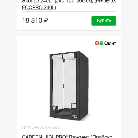
Экопро 240L" (240*120*200 см) (PROBOX
ECOPRO 240L)
18 810 ₽
Купить
GARDEN HIGHPRO
GARDEN HIGHPRO® Гроутент "Пробокс