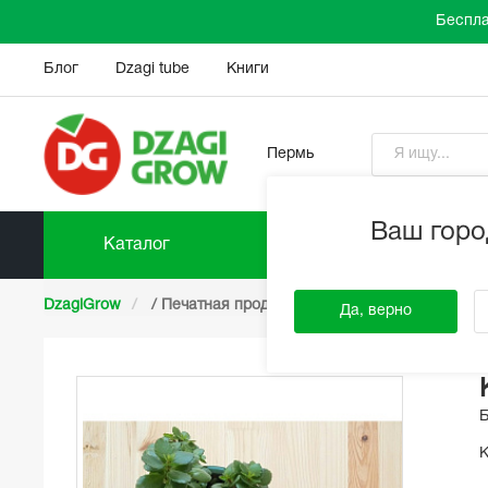
Беспла
Блог
Dzagi tube
Книги
Пермь
Ваш горо
Каталог
Прайс-
DzagiGrow
/
Печатная продукция
/
Книга "Сам Вырас
Да, верно
К