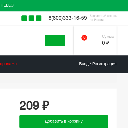
у HELLO
Бесплатный звонок
8(800)333-16-59
по России
Сумма
0
0 ₽
спродажа
Вход / Регистрация
209 ₽
Добавить в корзину