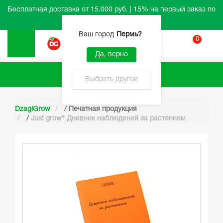
Бесплатная доставка от 15.000 руб. | 15% на первый заказ по
промокоду HELLO
Ваш город
Пермь
?
0
Вход
Да, верно
Каталог
Выбрать другой
DzagiGrow
/
Печатная продукция
/
Just grow® Дневник наблюдений за растением