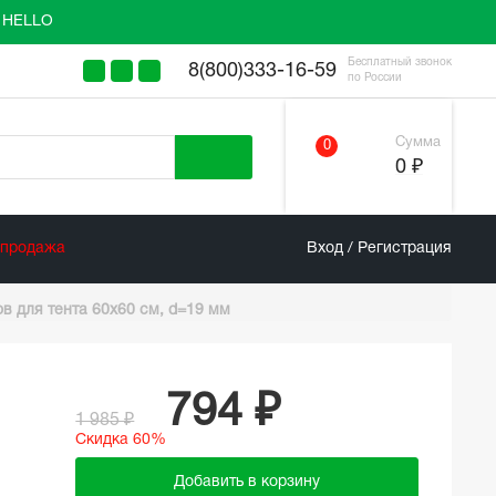
у HELLO
Бесплатный звонок
8(800)333-16-59
по России
Сумма
0
0 ₽
спродажа
Вход / Регистрация
ов для тента 60х60 см, d=19 мм
794 ₽
1 985 ₽
Скидка 60%
Добавить в корзину