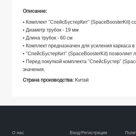
Описание:
• Комплект
"СпейсБустерКит" (
SpaceBoosterKit) с
• Диаметр трубок - 19 мм
• Длина трубок - 60 см
• Комплект предназначен для усиления каркаса в
•
"СпейсБустерКит" (
SpaceBoosterKit) позволяет 
• Перед покупкой комплекта
"СпейсБустер" (
Spac
значения.
Страна производства
: Китай
О нас
Вход/Регистрация
Поли