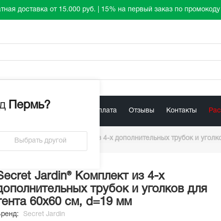
тная доставка от 15.000 руб. | 15% на первый заказ по промокод
д
Пермь
?
лист
Акции
Доставка / Оплата
Отзывы
Контакты
Ра
/
Secret Jardin® Комплект из 4-х дополнительных трубок и уголк
Выбрать другой
Secret Jardin® Комплект из 4-х
дополнительных трубок и уголков для
тента 60х60 см, d=19 мм
Бренд:
Secret Jardin