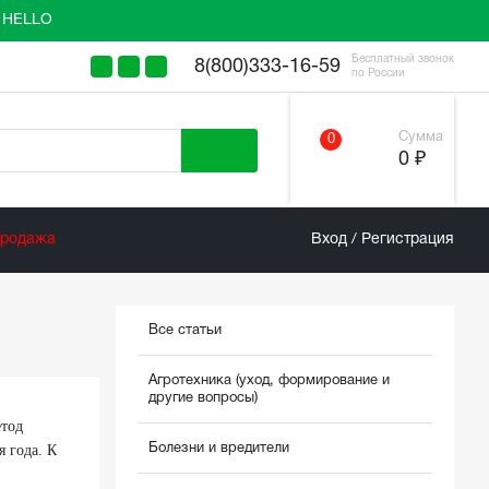
у HELLO
Бесплатный звонок
8(800)333-16-59
по России
Сумма
0
0 ₽
продажа
Вход / Регистрация
Все статьи
Агротехника (уход, формирование и
другие вопросы)
етод
Болезни и вредители
 года. К