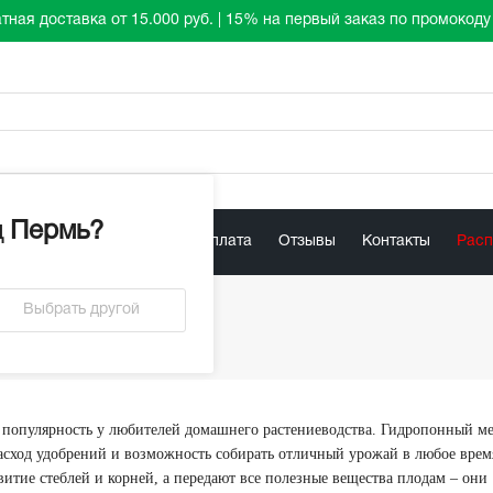
тная доставка от 15.000 руб. | 15% на первый заказ по промокод
д
Пермь
?
ист
Акции
Доставка / Оплата
Отзывы
Контакты
Рас
Выбрать другой
ке
популярность у любителей домашнего растениеводства. Гидропонный м
сход удобрений и возможность собирать отличный урожай в любое время
итие стеблей и корней, а передают все полезные вещества плодам – они