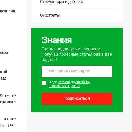
Стимуляторы и добавки
ешениями,
Субстраты
Знания
Стань продвинутым гровером.
нкой,
Получай полезные статьи раз в две
недели!
рный
 м2
Я даю
согласие
на
обработку
персональных данных
25 см, их
Подписаться
держивать
е из них
огурцов в