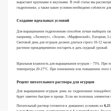
вырастают крупными и вкусными. В этой статье мы рассмотри
гидропонике, а также какие условия необходимо соблюсти дл
Создание идеальных условий
Для выращивания гидропонным способом лучше выбирать ско
например, «Лилипут», «Зозуля», «Марфинский», European, Lo
Световой день для огурцов должен длиться строго 10-12 часо
растение преждевременно постареть и дать скудный урожай.
Идеальная влажность для выращивания огурцов – 75%. При по
температура 20-27°С. При понижении или повышении этого п
Рецепт питательного раствора для огурцов
Для выращивания огурцов дома на гидропонике понадобится
будет заметно быстрее и проще. Если же полезных элементов б
Питательный раствор готовится в домашних условиях из
0,25