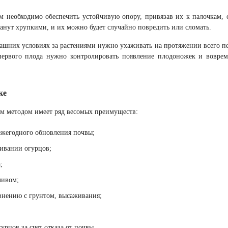
ям необходимо обеспечить устойчивую опору, привязав их к палочкам, 
станут хрупкими, и их можно будет случайно повредить или сломать.
машних условиях за растениями нужно ухаживать на протяжении всего п
первого плода нужно контролировать появление плодоножек и воврем
ке
м методом имеет ряд весомых преимуществ:
ежегодного обновления почвы;
ивании огурцов;
;
ливом;
авнению с грунтом, высаживания;
рцов за счет отказа от почвы.