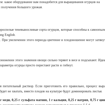
м: какое оборудование вам понадобится для выращивания огурцов на
я получения большого урожая.
роспелые теневыносливые сорта огурцов, которые способны к самоопыл
ng English.
в. При увеличении этого периода цветение и плодоношение могут затянут
нижении этого значения овощи сильно теряют в весе и подсыхают. Идеа
араметра огурцы просто перестают расти и гибнут.
 питательный раствор. Если приготовить его правильно, процесс вы
удет не хватать, вместо плодов на культуре будут доминировать листья.
 г меди, 0,25 г сульфата магния, 1 г кальция, 0,25 г натрия, 0,75 г цин