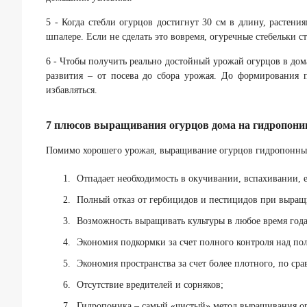
5 - Когда стебли огурцов достигнут 30 см в длину, растени
шпалере. Если не сделать это вовремя, огуречные стебельки 
6 - Чтобы получить реально достойный урожай огурцов в до
развития – от посева до сбора урожая. До формирования 
избавляться.
7 плюсов выращивания огурцов дома на гидропони
Помимо хорошего урожая, выращивание огурцов гидропонны
Отпадает необходимость в окучивании, вспахивании, 
Полный отказ от гербицидов и пестицидов при выращ
Возможность выращивать культуры в любое время года
Экономия подкормки за счет полного контроля над по
Экономия пространства за счет более плотного, по ср
Отсутствие вредителей и сорняков;
Гидропоника – самый «чистый» метод выращивания огу