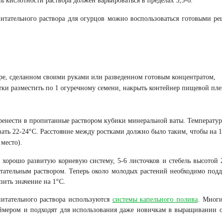
нь кислотности раствора должен варьироваться в пределах 5,5-6.
тательного раствора для огурцов можно воспользоваться готовыми р
ре, сделанном своими руками или разведенном готовым концентратом,
етки разместить по 1 огуречному семени, накрыть контейнер пищевой пле
еренести в пропитанные раствором кубики минеральной ваты. Температу
ать 22-24°С. Расстояние между ростками должно было таким, чтобы на 1
место).
ь хорошо развитую корневую систему, 5-6 листочков и стебель высотой 
тательным раствором. Теперь около молодых растений необходимо под
зить значение на 1°С.
питательного раствора используются
системы капельного полива
. Многи
таймером и подходят для использования даже новичкам в выращивании 