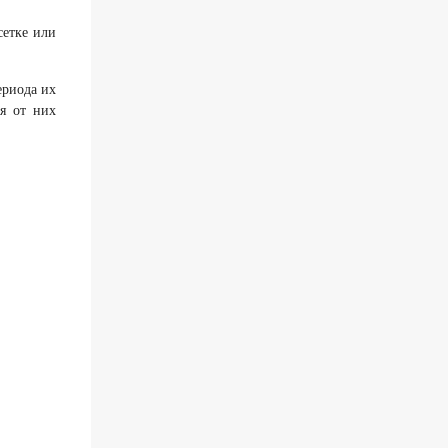
сетке или
ериода их
я от них