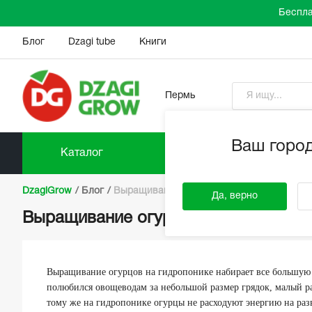
Беспла
Блог
Dzagi tube
Книги
Пермь
Ваш горо
Каталог
Прайс-л
DzagiGrow
/
Блог
/
Выращивание огурцов на гидропонике
Да, верно
Выращивание огурцов на гидропони
Выращивание огурцов на гидропонике набирает все большую 
полюбился овощеводам за небольшой размер грядок, малый ра
тому же на гидропонике огурцы не расходуют энергию на разв