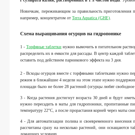
г сульфата калия, растворенных в 1 л чистой воды
. Урове
Новичкам, переживающим за правильность приготовления пи
например, концентратом от
Terra Aquatica (GHE)
.
Схема выращивания огурцов на гидропонике
1 -
Торфяные таблетки
нужно вымочить в питательном раство
распределить их в емкости для рассады. В центр каждой табл
оставить под действием парникового эффекта на 3 дня.
2 - Всходы огурцов вместе с торфяными таблетками нужно п
режим в ближайшие 4 недели на этом этапе нужно поддержив
площади было не более 28 растений (огурцы любят свободное 
3 - Когда растения достигнут возраста 30 дней и будут имет
нужно пересадить в маты для гидропоники, пропитанные пи
температуру 22°С, а после прорастания корней через маты сни
4 - Для автоматизации полива и своевременного внесения 
рассчитаны сразу на несколько растений, они оснащаются 
домашних условиях.