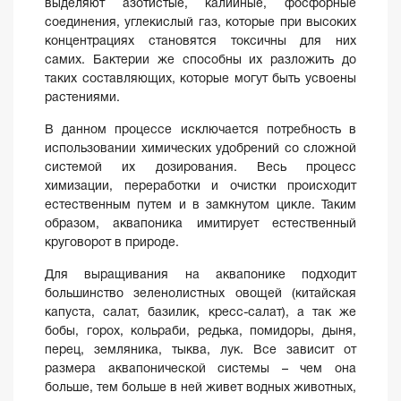
выделяют азотистые, калийные, фосфорные
соединения, углекислый газ, которые при высоких
концентрациях становятся токсичны для них
самих. Бактерии же способны их разложить до
таких составляющих, которые могут быть усвоены
растениями.
В данном процессе исключается потребность в
использовании химических удобрений со сложной
системой их дозирования. Весь процесс
химизации, переработки и очистки происходит
естественным путем и в замкнутом цикле. Таким
образом, аквапоника имитирует естественный
круговорот в природе.
Для выращивания на аквапонике подходит
большинство зеленолистных овощей (китайская
капуста, салат, базилик, кресс-салат), а так же
бобы, горох, кольраби, редька, помидоры, дыня,
перец, земляника, тыква, лук. Все зависит от
размера аквапонической системы – чем она
больше, тем больше в ней живет водных животных,