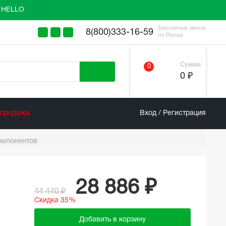
у HELLO
Бесплатный звонок
8(800)333-16-59
по России
Сумма
0
0 ₽
спродажа
Вход / Регистрация
компонентов
28 886 ₽
44 440 ₽
Скидка 35%
Добавить в корзину