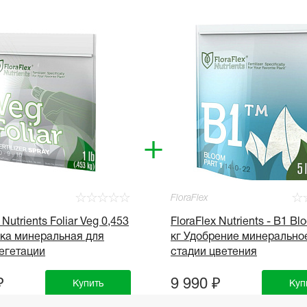
+
☆
☆
☆
☆
☆
☆
FloraFlex
 Nutrients Foliar Veg 0,453
FloraFlex Nutrients - B1 Bl
вка минеральная для
кг Удобрение минерально
егетации
стадии цветения
₽
9 990 ₽
Купить
Куп