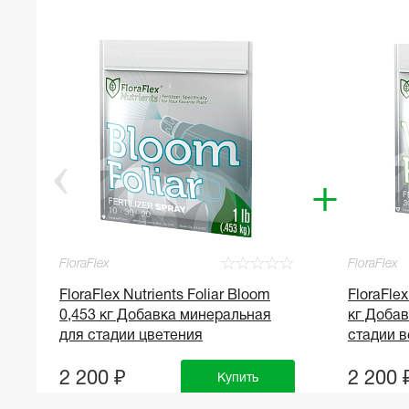
+
☆
☆
☆
☆
☆
☆
FloraFlex
FloraFlex
FloraFlex Nutrients Foliar Bloom
FloraFlex
0,453 кг Добавка минеральная
кг Доба
для стадии цветения
стадии в
2 200 ₽
2 200 
Купить