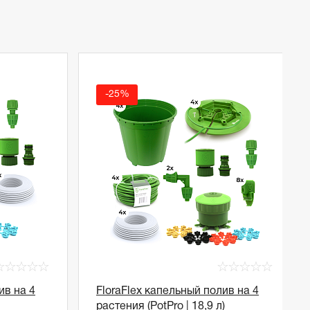
-25%
☆
☆
☆
☆
☆
☆
☆
☆
☆
☆
ив на 4
FloraFlex капельный полив на 4
растения (PotPro | 18,9 л)