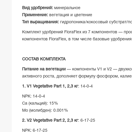
Вид удобрений:
минеральное
Применение:
вегетация и цветение
Тип выращивания:
гидропоника/кокосовый субстрат/п
Комплект удобрений FloraFlex из 7 компонентов — пр
компонентов FloraFlex, в том числе базовые удобрения
СОСТАВ КОМПЛЕКТА
Питание на вегетации
— компоненты V1 и V2 — двухко
активного роста, дополняет формулу фосфором, калие
1. V1 Vegetative Part 1,
2,3 кг
: 14-0-4
NPK: 14-0-4
Ca (кальций): 15%
Mo (молибден): 0.001%
2. V2 Vegetative Part 2,
2,3 кг
: 6-17-25
NPK: 6-17-25