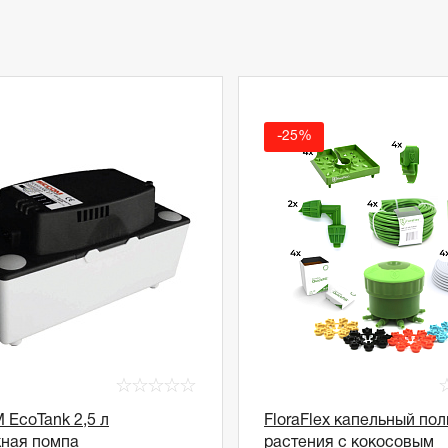
-25%
☆
☆
☆
☆
☆
EcoTank 2,5 л
FloraFlex капельный пол
ная помпа
растения с кокосовым