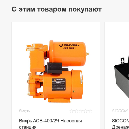
С этим товаром покупают
☆
☆
☆
☆
☆
Вихрь
SICCOM
Вихрь АСВ-400/2Ч Насосная
SICCOM 
станция
Дренаж