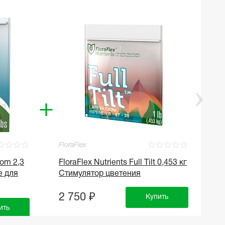
+
☆
☆
☆
☆
☆
☆
☆
☆
☆
FloraFlex
Fl
oom 2,3
FloraFlex Nutrients Full Tilt 0,453 кг
Fl
е для
Стимулятор цветения
У
с
2 750 ₽
Купить
9
ить