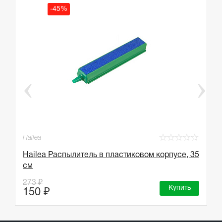
-45%
☆
☆
☆
☆
☆
Hailea
☆
Pr
Hailea Распылитель в пластиковом корпусе, 35
к
см
P
273 ₽
5
Купить
150 ₽
3