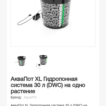
АкваПот XL Гидропонная
система 30 л (DWC) на одно
растение
Бренд:
AquaPot
АкваПот XL Гидропонная система 30 л (DWC) на