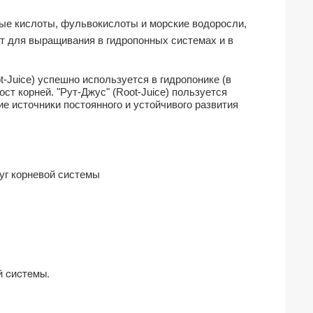
вые кислоты, фульвокислоты и морские водоросли,
ит для выращивания в гидропонных системах и в
t-Juice)
успешно используется в гидропонике (в
ост корней.
"Рут-Джус"
(Root-Juice)
пользуется
е источники постоянного и устойчивого развития
уг корневой системы
й системы.