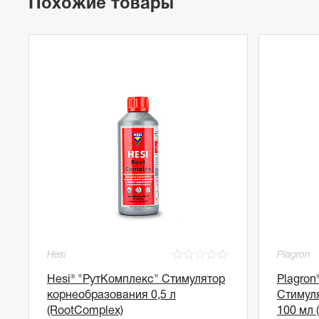
Похожие товары
☆
☆
☆
☆
☆
Hesi
Plagron
Hesi® "РутКомплекс" Стимулятор
Plagron
корнеобразования 0,5 л
Стимул
(RootComplex)
100 мл (