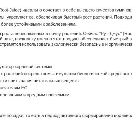
Root-Juice) идеально сочетает в себе высшего качества гумино
мы, укрепляет ее, обеспечивая быстрый рост растений. Подход
х более устойчивыми к заболеваниям.
 роста пересаженных в почву растений. Сейчас
"Рут-Джус"
(Roo
 вате, поскольку именно этот продукт обеспечивает быстрый р
тремятся использовать экологически безопасные и органически
улятор корневой системы
х растений посредством стимуляции биологической среды вокр
ости впитывания питательных веществ
казателям ЕС
аболеваниям и вредным насекомым.
сле посадки, то есть в период активного формирования корнево