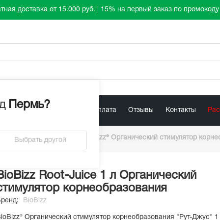
тная доставка от 15.000 руб. | 15% на первый заказ по промокод
д
Пермь
?
лист
Акции
Доставка / Оплата
Отзывы
Контакты
Ра
тимуляторы BioBizz
/
BioBizz® Органический стимулятор корнео
Выбрать другой
BioBizz Root-Juice 1 л Органический
стимулятор корнеобразования
Бренд:
BioBizz
ioBizz® Органический стимулятор корнеобразования "Рут-Джус" 1