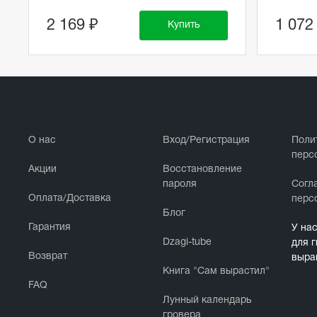
2 169 ₽
1 072
Купить
О нас
Вход/Регистрация
Поли
перс
Акции
Восстановление
пароля
Cогл
Оплата/Доставка
перс
Блог
Гарантия
У на
Dzagi-tube
для 
Возврат
выра
Книга "Сам вырастил"
FAQ
Лунный календарь
гровера