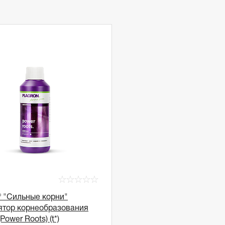
☆
☆
☆
☆
☆
® "Сильные корни"
ятор корнеобразования
Power Roots) (t*)