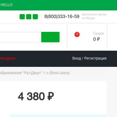
у HELLO
Бесплатный звонок
8(800)333-16-59
по России
Сумма
0
0 ₽
спродажа
Вход / Регистрация
бразования "Рут-Джус" 1 л (Root-Juice)
4 380 ₽