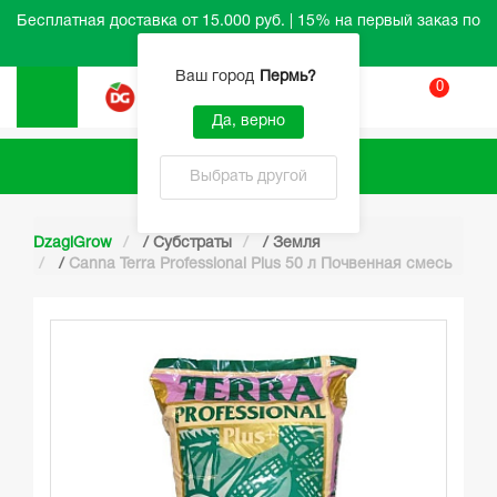
Бесплатная доставка от 15.000 руб. | 15% на первый заказ по
промокоду HELLO
Ваш город
Пермь
?
0
Вход
Да, верно
Каталог
Выбрать другой
DzagiGrow
/
Субстраты
/
Земля
/
Canna Terra Professional Plus 50 л Почвенная смесь