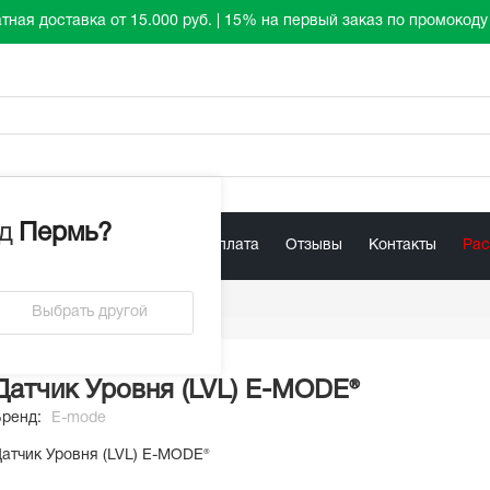
тная доставка от 15.000 руб. | 15% на первый заказ по промокод
д
Пермь
?
лист
Акции
Доставка / Оплата
Отзывы
Контакты
Ра
ровня (LVL) E-MODE®
Выбрать другой
Датчик Уровня (LVL) E-MODE®
Бренд:
E-mode
атчик Уровня (LVL) E-MODE®