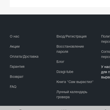
О нас
Вход/Регистрация
Поли
перс
Акции
Восстановление
пароля
Cогл
Оплата/Доставка
перс
Блог
Гарантия
У на
Dzagi-tube
для 
Возврат
выра
Книга "Сам вырастил"
FAQ
Лунный календарь
гровера