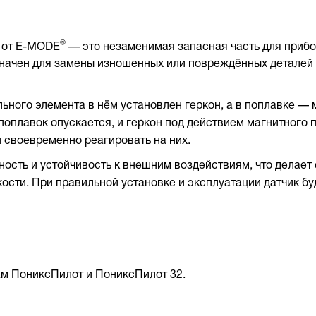
®
) от E-MODE
— это незаменимая запасная часть для прибо
начен для замены изношенных или повреждённых деталей 
ьного элемента в нём установлен геркон, а в поплавке — 
 поплавок опускается, и геркон под действием магнитного 
 своевременно реагировать на них.
ность и устойчивость к внешним воздействиям, что делае
кости. При правильной установке и эксплуатации датчик б
рам ПониксПилот и ПониксПилот 32
.