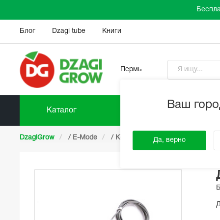
Беспла
Блог
Dzagi tube
Книги
Пермь
Ваш горо
Каталог
Прайс-
DzagiGrow
/
E-Mode
/
Комплектующие
/
Датчик У
Да, верно
Д