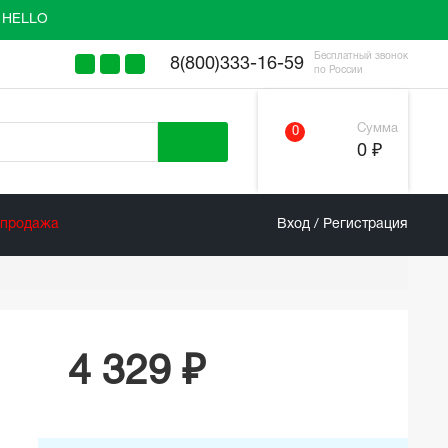
у HELLO
Бесплатный звонок
8(800)333-16-59
по России
Сумма
0
0 ₽
спродажа
Вход / Регистрация
4 329 ₽