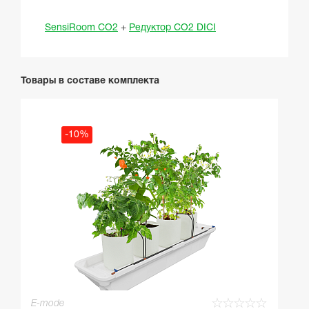
SensiRoom CO2
+
Редуктор CO2 DICI
Товары в составе комплекта
-10%
☆
☆
☆
☆
☆
E-mode