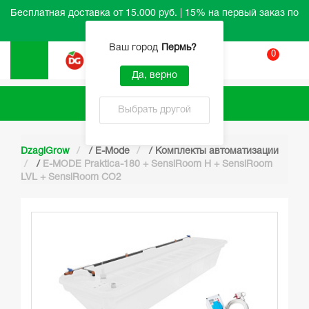
Бесплатная доставка от 15.000 руб. | 15% на первый заказ по
промокоду HELLO
Ваш город
Пермь
?
0
Вход
Да, верно
Каталог
Выбрать другой
DzagiGrow
/
E-Mode
/
Комплекты автоматизации
/
E-MODE Praktica-180 + SensiRoom H + SensiRoom
LVL + SensiRoom CO2