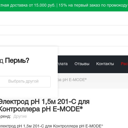
тная доставка от 15.000 руб. | 15% на первый заказ по промокод
д
Пермь
?
лист
Акции
Доставка / Оплата
Отзывы
Контакты
Ра
 pH 1,5м 201-С для Контроллера pH E-MODE®
Выбрать другой
Электрод pH 1,5м 201-С для
Контроллера pH E-MODE®
Бренд:
Другие
лектрод pH 1,5м 201-С для Контроллера pH E-MODE®