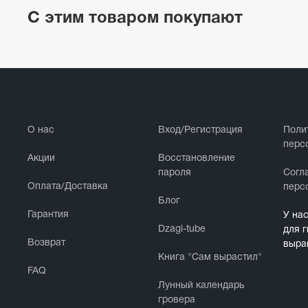
С этим товаром покупают
О нас
Вход/Регистрация
Поли
перс
Акции
Восстановление
пароля
Cогл
Оплата/Доставка
перс
Блог
Гарантия
У на
Dzagi-tube
для 
Возврат
выра
Книга "Сам вырастил"
FAQ
Лунный календарь
гровера