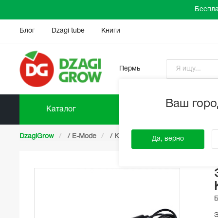
Беспла
Блог
Dzagi tube
Книги
Пермь
Ваш горо
Каталог
Прайс-
DzagiGrow
/
E-Mode
/
Комплектующие
/
Электрод
Да, верно
Э