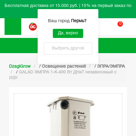
Бесплатная доставка от 15.000 руб. | 15% на первый заказ по
промокоду HELLO
Ваш город
Пермь
?
0
Вход
Да, верно
Каталог
Выбрать другой
DzagiGrow
/
Освещение растений
/
ЭПРА/ЭМПРА
/
GALAD ЭМПРА 1-К-400 Вт ДНаТ независимый с
ИЗУ