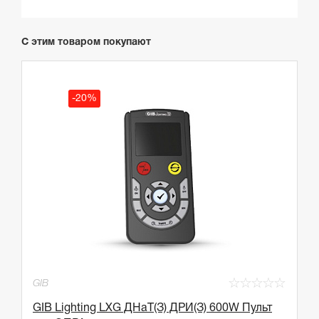
С этим товаром покупают
-20%
☆
☆
☆
☆
☆
GIB
GIB Lighting LXG ДНаТ(З) ДРИ(З) 600W Пульт