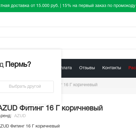
тная доставка от 15.000 руб. | 15% на первый заказ по промокод
д
Пермь
?
лист
Акции
Доставка / Оплата
Отзывы
Контакты
Ра
переходники
/
AZUD Фитинг 16 Г коричневый
Выбрать другой
AZUD Фитинг 16 Г коричневый
Бренд:
AZUD
ZUD Фитинг 16 Г коричневый