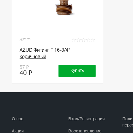
☆
☆
☆
☆
☆
AZUD
AZUD Фитинг Г 16-3/4"
коричневый
57 ₽
Купить
40 ₽
О нас
Вход/Регистрация
Поли
перс
Акции
Восстановление