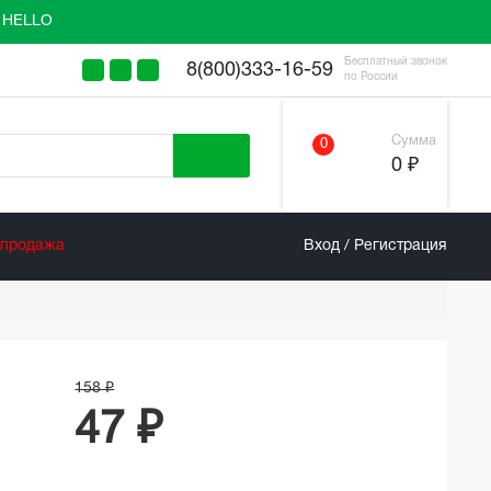
у HELLO
Бесплатный звонок
8(800)333-16-59
по России
Сумма
0
0 ₽
спродажа
Вход / Регистрация
158 ₽
47 ₽