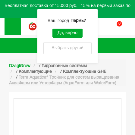
Бесплатная доставка от 15.000 руб. | 15% на первый заказ по
промокоду HELLO
Ваш город
Пермь
?
0
Вход
Да, верно
Каталог
Выбрать другой
DzagiGrow
/
Гидропонные системы
/
Комплектующие
/
Комплектующие GHE
/
Terra Aquatica® Тройник для систем выращивания
АкваФарм или УотерФарм (AquaFarm или WaterFarm)