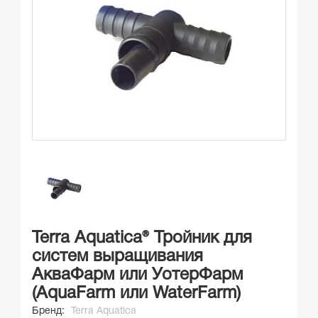
Terra Aquatica® Тройник для
систем выращивания
АкваФарм или УотерФарм
(AquaFarm или WaterFarm)
Бренд:
Terra Aquatica