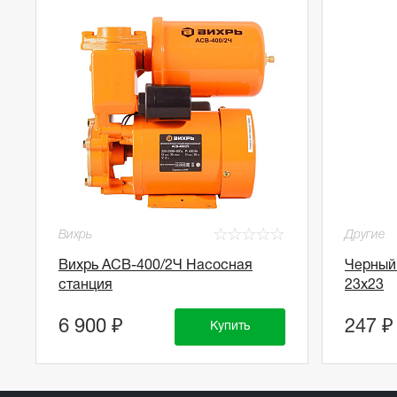
☆
☆
☆
☆
☆
Вихрь
Другие
Вихрь АСВ-400/2Ч Насосная
Черный
станция
23х23
6 900 ₽
247 ₽
Купить