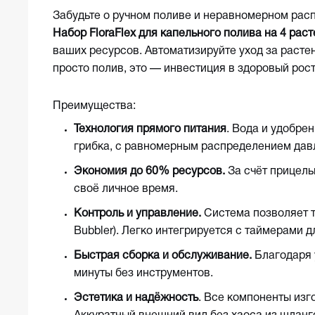
Забудьте о ручном поливе и неравномерном рас
Набор FloraFlex для капельного полива на 4 рас
ваших ресурсов. Автоматизируйте уход за расте
просто полив, это — инвестиция в здоровый рос
Преимущества:
Технология прямого питания
. Вода и удобре
грибка, с равномерным распределением давле
Экономия до 60% ресурсов.
За счёт прицель
своё личное время.
Контроль и управление.
Система позволяет т
Bubbler). Легко интегрируется с таймерами 
Быстрая сборка и обслуживание.
Благодаря у
минуты без инструментов.
Эстетика и надёжность
. Все компоненты изг