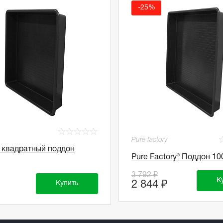
-25%
☆
☆
☆
☆
☆
Pure factory
 квадратный поддон
Pure Factory® Поддон 10
3 792 ₽
К
2 844 ₽
Купить