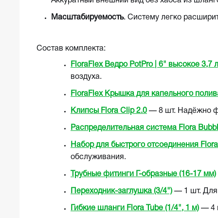
Аккуратный внешний вид без хаоса из шланг
Масштабируемость
. Систему легко расшири
Состав комплекта:
FloraFlex Ведро PotPro | 6" высокое 3,7 
воздуха.
FloraFlex Крышка для капельного полива 
Клипсы Flora Clip 2.0
— 8 шт. Надёжно ф
Распределительная система Flora Bubble
Набор для быстрого отсоединения Flora
обслуживания.
Трубные фитинги Г-образные (16-17 мм)
Переходник-заглушка (3/4")
— 1 шт. Для
Гибкие шланги Flora Tube (1/4", 1 м)
— 4 