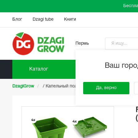
Беспла
Блог
Dzagi tube
Книги
Пермь
Ваш горо
Каталог
Прайс-
DzagiGrow
/
Капельный полив
/
FloraFlex
/
Компле
Да, верно