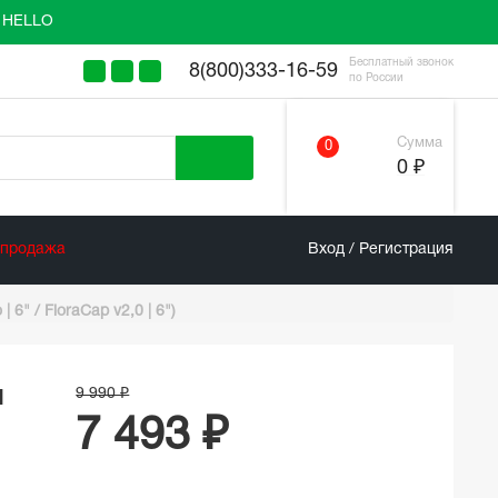
у HELLO
Бесплатный звонок
8(800)333-16-59
по России
Сумма
0
0 ₽
спродажа
Вход / Регистрация
 6" / FloraCap v2,0 | 6")
я
9 990 ₽
7 493 ₽