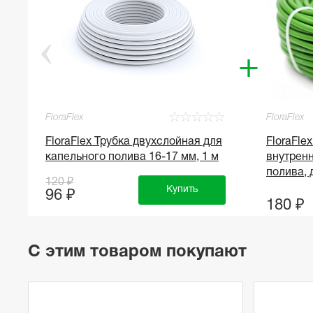
+
☆
☆
☆
☆
☆
☆
FloraFlex
FloraFlex
FloraFlex Трубка двухслойная для
FloraFle
капельного полива 16-17 мм, 1 м
внутренн
полива, 
120 ₽
Купить
96 ₽
180 ₽
С этим товаром покупают