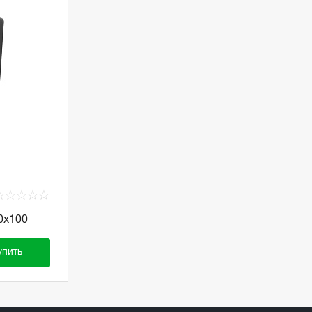
☆
☆
☆
☆
☆
0х100
упить