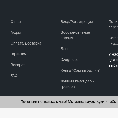
О нас
Вход/Регистрация
Поли
перс
Акции
Восстановление
пароля
Cогл
Оплата/Доставка
перс
Блог
Гарантия
У на
Dzagi-tube
для 
Возврат
выра
Книга "Сам вырастил"
FAQ
Лунный календарь
гровера
Печеньки не только к чаю! Мы используем куки, чтоб