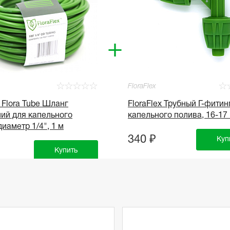
+
☆
☆
☆
☆
☆
☆
FloraFlex
x Flora Tube Шланг
FloraFlex Трубный Г-фитин
ий для капельного
капельного полива, 16-17
диаметр 1/4", 1 м
340 ₽
Куп
Купить