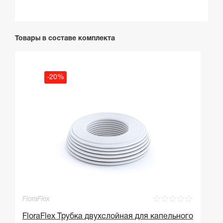
Товары в составе комплекта
-20%
☆
☆
☆
☆
☆
FloraFlex
Fl
FloraFlex Трубка двухслойная для капельного
F