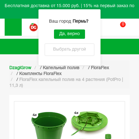
Бесплатная доставка от 15.000 руб. | 15% на первый заказ по
промокоду HELLO
Ваш город
Пермь
?
0
Вход
Да, верно
Каталог
Выбрать другой
DzagiGrow
/
Капельный полив
/
FloraFlex
/
Комплекты FloraFlex
/
FloraFlex капельный полив на 4 растения (PotPro |
11,3 л)