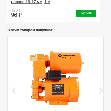
полива 16-17 мм, 1 м
к
120 ₽
Купить
1
96 ₽
С этим товаром покупают