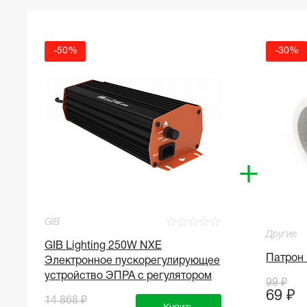
-50%
-30%
+
☆
☆
☆
☆
☆
GIB
Другие
GIB Lighting 250W NXE
Патрон
Электронное пускорегулирующее
устройство ЭПРА с регулятором
99 ₽
69 ₽
14 868 ₽