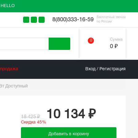
у HELLO
Бесплатный звонок
8(800)333-16-59
по России
Сумма
0
0 ₽
спродажа
Вход / Регистрация
 Вт Доступный
10 134 ₽
18 425 ₽
Скидка 45%
Добавить в корзину