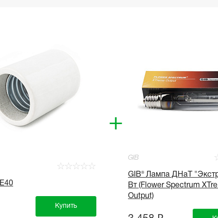
+
GIB
☆
☆
☆
☆
☆
GIB® Лампа ДНаТ "Экст
 Е40
Вт (Flower Spectrum XTr
Output)
Купить