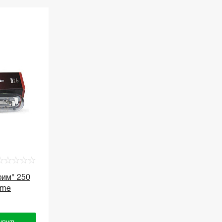
☆
☆
☆
☆
☆
рим" 250
eme