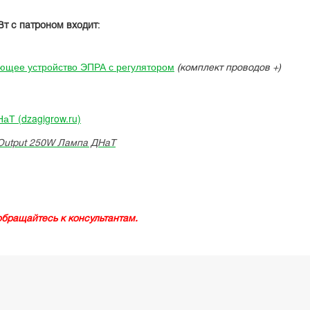
Вт с патроном входит
:
ующее устройство ЭПРА с регулятором
(комплект проводов +)
аТ (dzagigrow.ru)
 Output 250W Лампа ДНаТ
обращайтесь к консультантам.