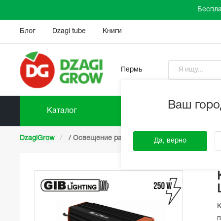
Беспла
Блог
Dzagi tube
Книги
Пермь
Ваш горо
Каталог
Прайс-
DzagiGrow
/
Освещение растений
/
Комплекты осве
Да, верно
К
п