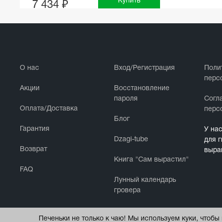
Купить
7 434 ₽
О нас
Вход/Регистрация
Поли
перс
Акции
Восстановление
пароля
Cогл
Оплата/Доставка
перс
Блог
Гарантия
У на
Dzagi-tube
для 
Возврат
выра
Книга "Сам вырастил"
FAQ
Лунный календарь
гровера
Печеньки не только к чаю! Мы используем куки, чтоб