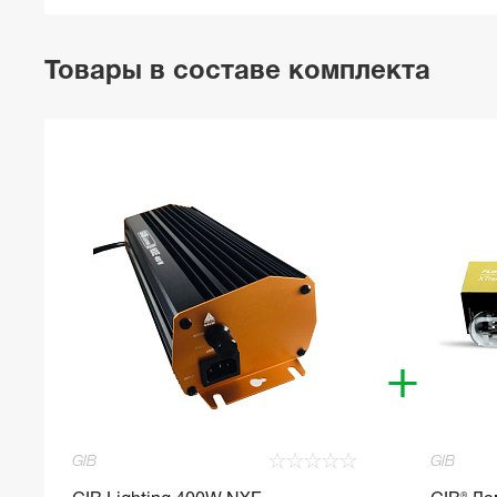
Товары в составе комплекта
+
☆
☆
☆
☆
☆
GIB
GIB