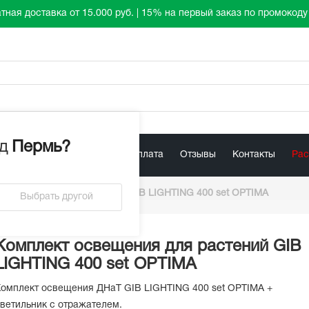
тная доставка от 15.000 руб. | 15% на первый заказ по промокод
д
Пермь
?
лист
Акции
Доставка / Оплата
Отзывы
Контакты
Ра
щения
/
ДНАт/ДНАз
/
GIB LIGHTING 400 set OPTIMA
Выбрать другой
Комплект освещения для растений GIB
LIGHTING 400 set OPTIMA
омплект освещения ДНаТ GIB LIGHTING 400 set OPTIMA +
ветильник с отражателем.