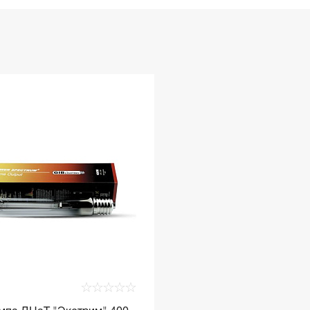
☆
☆
☆
☆
☆