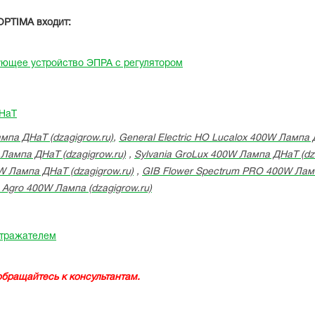
OPTIMA входит:
ующее устройство ЭПРА с регулятором
ДНаТ
мпа ДНаТ (dzagigrow.ru)
,
General Electric HO Lucalox 400W Лампа 
 Лампа ДНаТ (dzagigrow.ru)
,
Sylvania GroLux 400W Лампа ДНаТ (dza
W Лампа ДНаТ (dzagigrow.ru)
,
GIB Flower Spectrum PRO 400W Ламп
s Agro 400W Лампа (dzagigrow.ru)
тражателем
обращайтесь к консультантам.