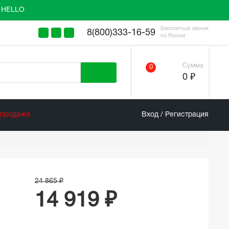
у HELLO
Бесплатный звонок
8(800)333-16-59
по России
Сумма
0
0 ₽
спродажа
Вход / Регистрация
24 865 ₽
14 919 ₽