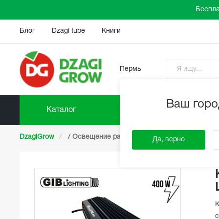
Беспла
Блог
Dzagi tube
Книги
Пермь
Ваш горо
Каталог
Прайс-
DzagiGrow
/
Освещение растений
/
Комплекты осве
Да, верно
К
с