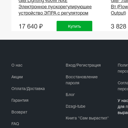
GIB Lighting 400W NXE
GIB® Ла
Электронное пускорегулирующее
Вт (Flo
устройство ЭПРА с регулятором
Output)
17 640 ₽
3 828
Купить
О нас
Вход/Регистрация
Поли
перс
Акции
Восстановление
пароля
Cогл
Оплата/Доставка
перс
Блог
Гарантия
У на
Dzagi-tube
для 
Возврат
выра
Книга "Сам вырастил"
FAQ