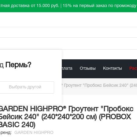
тная доставка от 15.000 руб. | 15% на первый заказ по промокод
д
Пермь
?
лист
Акции
Доставка / Оплата
Отзывы
Контакты
Ра
Basic
/
GARDEN HIGHPRO® Гроутент "Пробокс Бейсик 240" (24
Выбрать другой
GARDEN HIGHPRO® Гроутент "Пробокс
Бейсик 240" (240*240*200 см) (PROBOX
BASIC 240)
Бренд:
GARDEN HIGHPRO