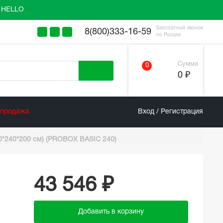
у HELLO
Бесплатный звонок
8(800)333-16-59
по России
Сумма
0
0 ₽
спродажа
Вход / Регистрация
0*240*200 см) (PROBOX BASIC 240)
43 546 ₽
Добавить в корзину