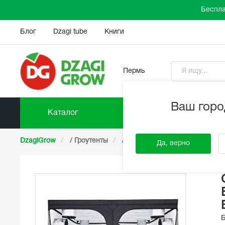
Беспла
Блог
Dzagi tube
Книги
Пермь
Ваш горо
Каталог
Прайс-
DzagiGrow
/
Гроутенты
/
Garden Highpro
/
Pro Box 
Да, верно