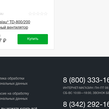
☆
☆
☆
☆
☆
lau
alau® TD-800/200
ный вентилятор
₽
Купить
7 ₽
тика обработки
8 (800) 333-1
ональных данных
ИНТЕРНЕТ-МАГАЗИН: ПН-ПТ 08:
СБ-ВС 10:00—18:00, ЗВОНОК 
асие на обработку
ональных данных
8 (342) 292-1
с вы можете купить всё