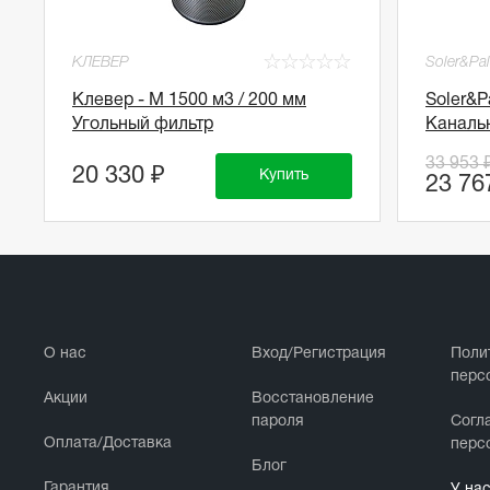
☆
☆
☆
☆
☆
КЛЕВЕР
Soler&Pa
Клевер - М 1500 м3 / 200 мм
Soler&P
Угольный фильтр
Каналь
33 953 
20 330 ₽
Купить
23 76
О нас
Вход/Регистрация
Поли
перс
Акции
Восстановление
пароля
Cогл
Оплата/Доставка
перс
Блог
Гарантия
У на