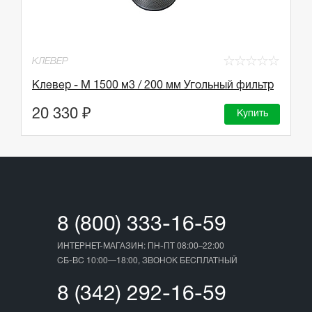
☆
So
☆
☆
☆
☆
☆
КЛЕВЕР
S
в
Клевер - М 1500 м3 / 200 мм Угольный фильтр
3
20 330 ₽
Купить
2
8 (800) 333-16-59
ИНТЕРНЕТ-МАГАЗИН: ПН-ПТ 08:00–22:00
СБ-ВС 10:00—18:00, ЗВОНОК БЕСПЛАТНЫЙ
8 (342) 292-16-59