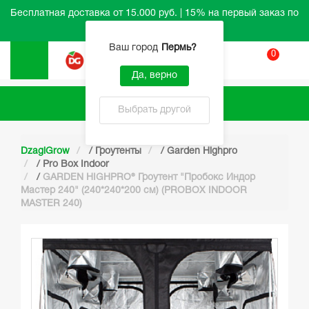
Бесплатная доставка от 15.000 руб. | 15% на первый заказ по
промокоду HELLO
Ваш город
Пермь
?
0
Вход
Да, верно
Каталог
Выбрать другой
DzagiGrow
/
Гроутенты
/
Garden Highpro
/
Pro Box Indoor
/
GARDEN HIGHPRO® Гроутент "Пробокс Индор
Мастер 240" (240*240*200 см) (PROBOX INDOOR
MASTER 240)