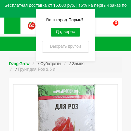
Бесплатная доставка от 15.000 руб. | 15% на первый заказ по
промокоду HELLO
Ваш город
Пермь
?
0
Вход
Да, верно
Каталог
Выбрать другой
DzagiGrow
/
Субстраты
/
Земля
/
Грунт для Роз 2,5 л