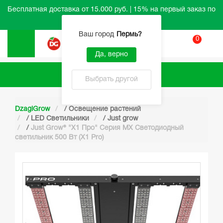
Бесплатная доставка от 15.000 руб. | 15% на первый заказ по
промокоду HELLO
Ваш город
Пермь
?
0
Вход
Да, верно
Каталог
Выбрать другой
DzagiGrow
/
Освещение растений
/
LED Светильники
/
Just grow
/
Just Grow® "Х1 Про" Серия MX Светодиодный
светильник 500 Вт (X1 Pro)