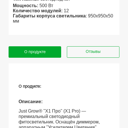
Мощность:
500
Вт
Количество модулей:
12
Габариты корпуса светильника
: 950х950х50
мм
Отзывы
О продукте
О продукте:
:
Описание
Just Grow® "Х1 Про" (X1 Pro) —
премиальный светодиодный
фитосветильник. Оснащён диммером,
аппаратным "Усилителем Цветения",