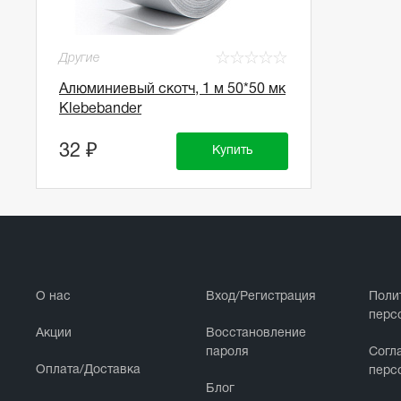
☆
☆
☆
☆
☆
Другие
Алюминиевый скотч, 1 м 50*50 мк
Klebebander
32 ₽
Купить
О нас
Вход/Регистрация
Поли
перс
Акции
Восстановление
пароля
Cогл
Оплата/Доставка
перс
Блог