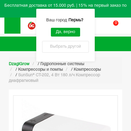
Бесплатная доставка от 15.000 руб. | 15% на первый заказ по
промокоду HELLO
Ваш город
Пермь
?
0
Вход
Да, верно
Каталог
Выбрать другой
DzagiGrow
/
Гидропонные системы
/
Компрессоры и помпы
/
Компрессоры
/
SunSun® CT-202, 4 Вт 180 л/ч Компрессор
диафрагмовый