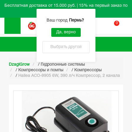
Бесплатная доставка от 15.000 руб. | 15% на первый заказ по
промокоду HELLO
Ваш город
Пермь
?
0
Вход
Да, верно
Каталог
Выбрать другой
DzagiGrow
/
Гидропонные системы
/
Компрессоры и помпы
/
Компрессоры
/
Hailea ACO-9905 6W, 390 л/ч Компрессор, 2 канала