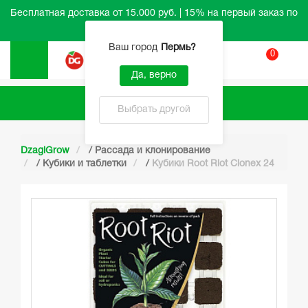
Бесплатная доставка от 15.000 руб. | 15% на первый заказ по
промокоду HELLO
Ваш город
Пермь
?
0
Вход
Да, верно
Каталог
Выбрать другой
DzagiGrow
/
Рассада и клонирование
/
Кубики и таблетки
/
Кубики Root Riot Clonex 24