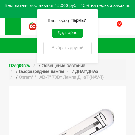
Бесплатная доставка от 15.000 руб. | 15% на первый заказ по
промокоду HELLO
Ваш город
Пермь
?
0
Вход
Да, верно
Каталог
Выбрать другой
DzagiGrow
/
Освещение растений
/
Газоразрядные лампы
/
ДНАт/ДНАз
/
Osram® "НАВ-Т" 70Вт Лампа ДНаТ (NAV-T)