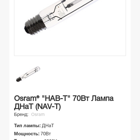
Osram® "НАВ-Т" 70Вт Лампа
ДНаТ (NAV-T)
Бренд:
Osram
Тип лампы
:
ДНаТ
Мощность
:
70Вт