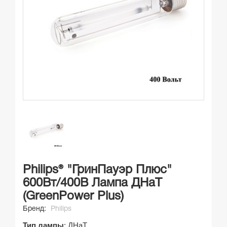
Philips® "ГринПауэр Плюс"
600Вт/400В Лампа ДНаТ
(GreenPower Plus)
Бренд:
Philips
Тип лампы
: ДНаТ