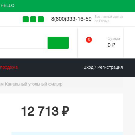
у HELLO
Бесплатный звонок
8(800)333-16-59
по России
Сумма
0
0 ₽
спродажа
Вход / Регистрация
мм Канальный угольный фильтр
12 713 ₽