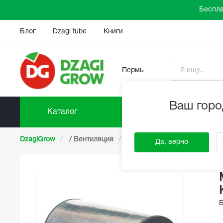
Беспла
Блог
Dzagi tube
Книги
Пермь
Ваш горо
Каталог
Прайс-
DzagiGrow
/
Вентиляция
/
Угольные фильтры
/
Уг
Да, верно