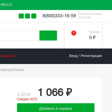
у HELLO
Бесплатный звонок
8(800)333-16-59
по России
Сумма
0
0 ₽
спродажа
Вход / Регистрация
морегулятором
1 066 ₽
1 777 ₽
Скидка 40%
Добавить в корзину