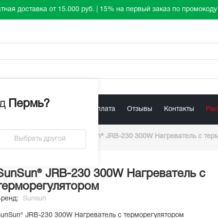
тная доставка от 15.000 руб. | 15% на первый заказ по промокод
д
Пермь
?
лист
Акции
Доставка / Оплата
Отзывы
Контакты
Ра
/
Нагреватели
/
SunSun® JRB-230 300W Нагреватель с тер
Выбрать другой
SunSun® JRB-230 300W Нагреватель с
терморегулятором
Бренд:
Sunsun
unSun® JRB-230 300W Нагреватель с терморегулятором