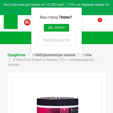
Бесплатная доставка от 15.000 руб. | 15% на первый заказ по
промокоду HELLO
Ваш город
Пермь
?
0
Вход
Да, верно
Каталог
Выбрать другой
DzagiGrow
/
Нейтрализаторы запаха
/
Ona
/
Ona Fruit Fusion в блоках 170 г Нейтрализатор
запаха