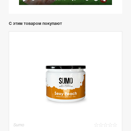
Play
Mute
Settings
Enter
fullscreen
С этим товаром покупают
☆
☆
☆
☆
☆
Sumo