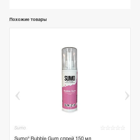
fullscreen
Похожие товары
☆
☆
☆
☆
☆
☆
Sumo
S
Sumo® Bubble Gum спрей 150 мл
S